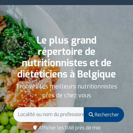
Le plus grand
répertoire de
nutritionnistes et de
diététiciens à Belgique
Trouvez les meilleurs nutritionnistes
près de chez vous
Rechercher
Afficher les DAB près de moi