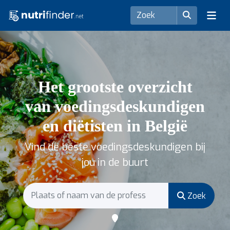
Het grootste overzicht
van voedingsdeskundigen
en diëtisten in België
Vind de beste voedingsdeskundigen bij
jou in de buurt
Zoek