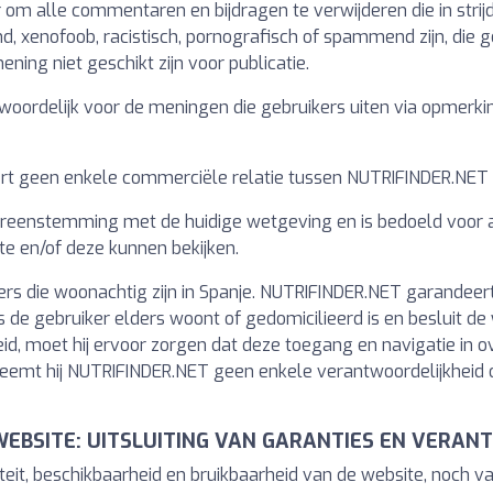
om alle commentaren en bijdragen te verwijderen die in strijd
, xenofoob, racistisch, pornografisch of spammend zijn, die ge
ning niet geschikt zijn voor publicatie.
woordelijk voor de meningen die gebruikers uiten via opmerkin
ert geen enkele commerciële relatie tussen NUTRIFINDER.NET 
ereenstemming met de huidige wetgeving en is bedoeld voor al
e en/of deze kunnen bekijken.
ers die woonachtig zijn in Spanje. NUTRIFINDER.NET garandeert 
de gebruiker elders woont of gedomicilieerd is en besluit de 
kheid, moet hij ervoor zorgen dat deze toegang en navigatie in
eemt hij NUTRIFINDER.NET geen enkele verantwoordelijkheid op 
 WEBSITE: UITSLUITING VAN GARANTIES EN VERA
eit, beschikbaarheid en bruikbaarheid van de website, noch v