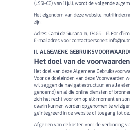
(LSSI-CE) van 11 juli, wordt de volgende alge
Het eigendom van deze website, nutrifinder.
zijn:
Adres: Camí de Siurana 14, 17469 - El Far d'E
E-mailadres voor contactpersonen:
info@nutr
II. ALGEMENE GEBRUIKSVOORWAARD
Het doel van de voorwaarden
Het doel van deze Algemene Gebruiksvoorwaa
Voor de doeleinden van deze Voorwaarden word
wil zeggen de navigatiestructuur; en alle ele
genoemd) en al die online diensten of bronn
zich het recht voor om op elk moment en zon
daarin kunnen worden opgenomen te wijzigen.
geïntegreerd in de website of toegang tot d
Afgezien van de kosten voor de verbinding v