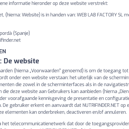
mene informatie hieronder op deze website verstrekt:
net, (hierna: Website) is in handen van: WEB LAB FACTORY SL
mpordà (Spanje)
ifinder.net
EN
: De website
rden (hierna „Voorwaarden” genoemd) is om de toegang tot e
t onder een website verstaan: het uiterlijk van de schermint
menten die zowel in de scherminterfaces als in de navigatiestr
en die deze website aan Gebruikers kan aanbieden (hierna „D
der voorafgaande kennisgeving de presentatie en configuratie
 De gebruiker erkent en aanvaardt dat NUTRIFINDER.NET op e
eze elementen kan onderbreken, deactiveren en/of annuleren.
ia het telecommunicatienetwerk dat door de toegangsprovider