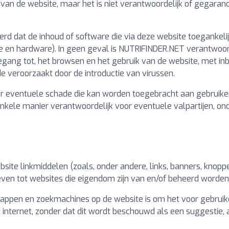
van de website, maar het is niet verantwoordelijk of gegaran
erd dat de inhoud of software die via deze website toegankelijk
en hardware). In geen geval is NUTRIFINDER.NET verantwoorde
egang tot, het browsen en het gebruik van de website, met inb
veroorzaakt door de introductie van virussen.
r eventuele schade die kan worden toegebracht aan gebruiker
 enkele manier verantwoordelijk voor eventuele valpartijen, on
ite linkmiddelen (zoals, onder andere, links, banners, knop
geven tot websites die eigendom zijn van en/of beheerd worden
 mappen en zoekmachines op de website is om het voor gebrui
 internet, zonder dat dit wordt beschouwd als een suggestie, 