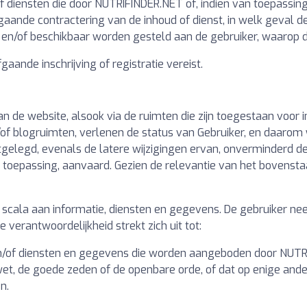
f diensten die door NUTRIFINDER.NET of, indien van toepassin
aande contractering van de inhoud of dienst, in welk geval d
 en/of beschikbaar worden gesteld aan de gebruiker, waarop d
aande inschrijving of registratie vereist.
an de website, alsook via de ruimten die zijn toegestaan voor 
f blogruimten, verlenen de status van Gebruiker, en daarom
stgelegd, evenals de latere wijzigingen ervan, onverminderd
n toepassing, aanvaard. Gezien de relevantie van het bovens
cala aan informatie, diensten en gegevens. De gebruiker nee
verantwoordelijkheid strekt zich uit tot:
en/of diensten en gegevens die worden aangeboden door NUTRIF
t, de goede zeden of de openbare orde, of dat op enige ande
n.