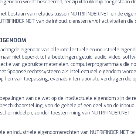
 eigendom wordt beschermd, tenzij uitdrukkelijk toegestaan 
t het bestaan van relaties tussen NUTRIFINDER.NET en de eige
TRIFINDER.NET van de inhoud, diensten en/of activiteiten die
 EIGENDOM
achtigde eigenaar van alle intellectuele en industriële eige
aar niet beperkt tot afbeeldingen, geluid, audio, video, softw
lectie van gebruikte materialen, computerprogramma's die nod
or het Spaanse rechtssysteem als intellectueel eigendom wor
p hen van toepassing, evenals internationale verdragen die o
epalingen van de wet op de intellectuele eigendom zijn de rep
beschikbaarstelling, van de gehele of een deel van de inhou
nische middelen, zonder toestemming van NUTRIFINDER.NET
tuele en industriële eigendomsrechten van NUTRIFINDER.NET t