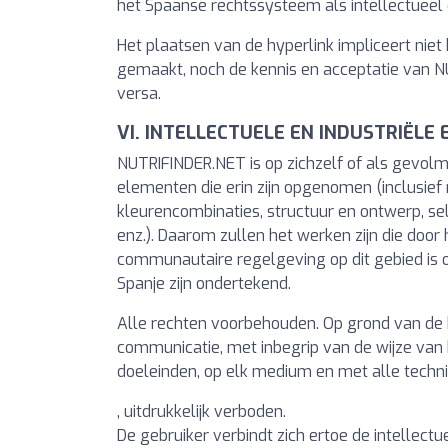
het Spaanse rechtssysteem als intellectueel
Het plaatsen van de hyperlink impliceert nie
gemaakt, noch de kennis en acceptatie van NU
versa.
VI. INTELLECTUELE EN INDUSTRIËLE
NUTRIFINDER.NET is op zichzelf of als gevolm
elementen die erin zijn opgenomen (inclusief m
kleurencombinaties, structuur en ontwerp, se
enz.). Daarom zullen het werken zijn die do
communautaire regelgeving op dit gebied is o
Spanje zijn ondertekend.
Alle rechten voorbehouden. Op grond van de b
communicatie, met inbegrip van de wijze van 
doeleinden, op elk medium en met alle tech
, uitdrukkelijk verboden.
De gebruiker verbindt zich ertoe de intellec