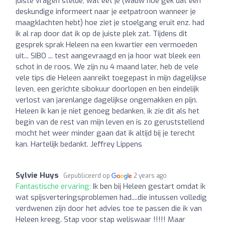
juiste vragen stelde, wat eet je (wauw hoe gek dat een
deskundige informeert naar je eetpatroon wanneer je
maagklachten hebt) hoe ziet je stoelgang eruit enz. had
ik al rap door dat ik op de juiste plek zat. Tijdens dit
gesprek sprak Heleen na een kwartier een vermoeden
uit... SIBO ... test aangevraagd en ja hoor wat bleek een
schot in de roos. We zijn nu 4 maand later, heb de vele
vele tips die Heleen aanreikt toegepast in mijn dagelijkse
leven, een gerichte sibokuur doorlopen en ben eindelijk
verlost van jarenlange dagelijkse ongemakken en pijn.
Heleen ik kan je niet genoeg bedanken, ik zie dit als het
begin van de rest van mijn leven en is zo geruststellend
mocht het weer minder gaan dat ik altijd bij je terecht
kan. Hartelijk bedankt. Jeffrey Lippens
Sylvie Huys
Gepubliceerd op
2 years ago
Fantastische ervaring:
Ik ben bij Heleen gestart omdat ik
wat spijsverteringsproblemen had....die intussen volledig
verdwenen zijn door het advies toe te passen die ik van
Heleen kreeg. Stap voor stap weliswaar !!!!! Maar