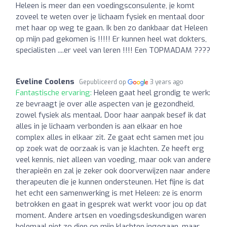
Heleen is meer dan een voedingsconsulente, je komt
zoveel te weten over je lichaam fysiek en mentaal door
met haar op weg te gaan. Ik ben zo dankbaar dat Heleen
op mijn pad gekomen is !!!!! Er kunnen heel wat dokters,
specialisten ....er veel van leren !!!! Een TOPMADAM ????
Eveline Coolens
Gepubliceerd op
3 years ago
Fantastische ervaring:
Heleen gaat heel grondig te werk:
ze bevraagt je over alle aspecten van je gezondheid,
zowel fysiek als mentaal. Door haar aanpak besef ik dat
alles in je lichaam verbonden is aan elkaar en hoe
complex alles in elkaar zit. Ze gaat echt samen met jou
op zoek wat de oorzaak is van je klachten. Ze heeft erg
veel kennis, niet alleen van voeding, maar ook van andere
therapieën en zal je zeker ook doorverwijzen naar andere
therapeuten die je kunnen ondersteunen. Het fijne is dat
het echt een samenwerking is met Heleen: ze is enorm
betrokken en gaat in gesprek wat werkt voor jou op dat
moment. Andere artsen en voedingsdeskundigen waren
helemaal niet zo diep op mijn klachten ingegaan, maar