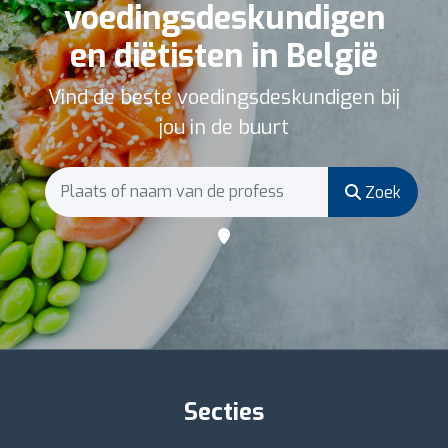
voedingsdeskundigen
en diëtisten in België
Vind de beste voedingsdeskundigen bij
jou in de buurt
Zoek
Secties