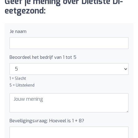
Geef je mening over Diëtiste Di-
eetgezond:
Je naam
Beoordeel het bedrijf van 1 tot 5
1 = Slecht
5 = Uitstekend
Beveiligingsvraag: Hoeveel is 1 + 8?