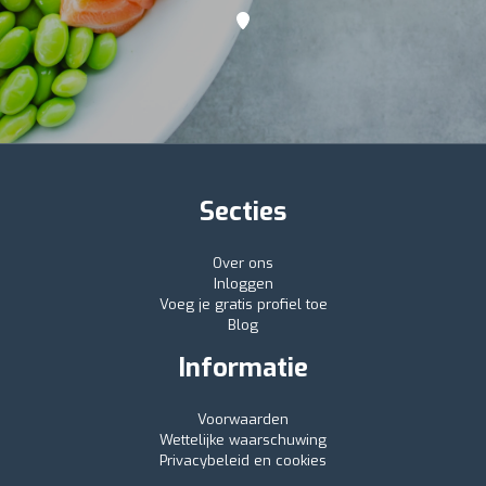
Secties
Over ons
Inloggen
Voeg je gratis profiel toe
Blog
Informatie
Voorwaarden
Wettelijke waarschuwing
Privacybeleid en cookies