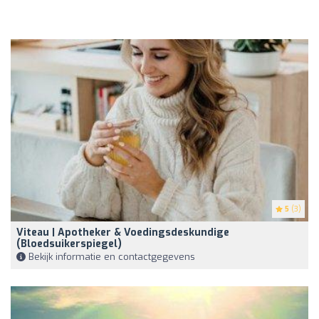
5
(3)
Viteau | Apotheker & Voedingsdeskundige
(bloedsuikerspiegel)
Bekijk informatie en contactgegevens