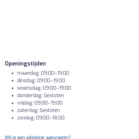
Openingstijden
maandag: 09:00–19:00
dinsdag: 09:00–19:00
woensdag: 09:00–19:00
donderdag: Gesloten
vrijdag: 09:00–19:00
zaterdag: Gesloten
zondag: 09:00–18:00
Wil je een wijziging aanvragen?