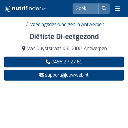
Voedingsdeskundigen in Antwerpen
Diëtiste Di-eetgezond
Van Duyststraat 168, 2100, Antwerpen
0499 27 27 60
support@jouwweb.nl