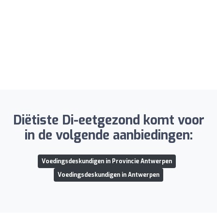
Diëtiste Di-eetgezond komt voor
in de volgende aanbiedingen:
Voedingsdeskundigen in Provincie Antwerpen
Voedingsdeskundigen in Antwerpen