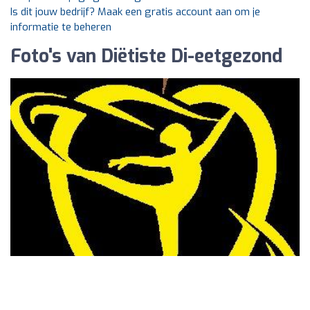
Is dit jouw bedrijf? Maak een gratis account aan om je
informatie te beheren
Foto's van Diëtiste Di-eetgezond