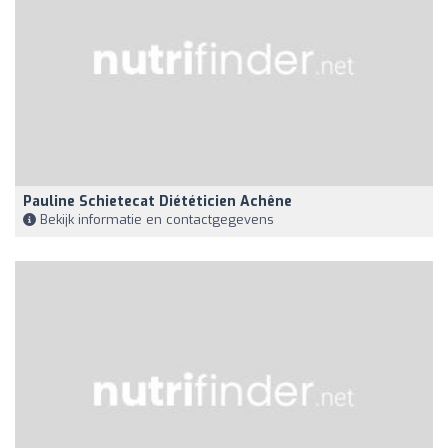
Pauline Schietecat Diététicien Achêne
Bekijk informatie en contactgegevens