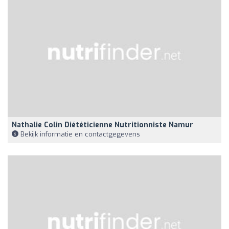
Nathalie Colin Diététicienne Nutritionniste Namur
Bekijk informatie en contactgegevens