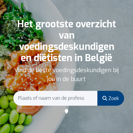
Het grootste overzicht
van
voedingsdeskundigen
en diëtisten in België
Vind de beste voedingsdeskundigen bij
jou in de buurt
Zoek