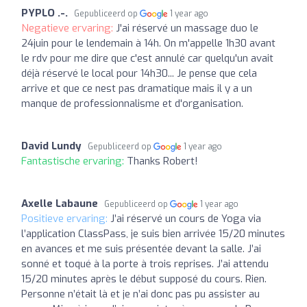
PYPLO .-.
Gepubliceerd op
1 year ago
Negatieve ervaring:
J'ai réservé un massage duo le
24juin pour le lendemain à 14h. On m'appelle 1h30 avant
le rdv pour me dire que c'est annulé car quelqu'un avait
déjà réservé le local pour 14h30... Je pense que cela
arrive et que ce nest pas dramatique mais il y a un
manque de professionnalisme et d'organisation.
David Lundy
Gepubliceerd op
1 year ago
Fantastische ervaring:
Thanks Robert!
Axelle Labaune
Gepubliceerd op
1 year ago
Positieve ervaring:
J’ai réservé un cours de Yoga via
l’application ClassPass, je suis bien arrivée 15/20 minutes
en avances et me suis présentée devant la salle. J’ai
sonné et toqué à la porte à trois reprises. J’ai attendu
15/20 minutes après le début supposé du cours. Rien.
Personne n’était là et je n’ai donc pas pu assister au