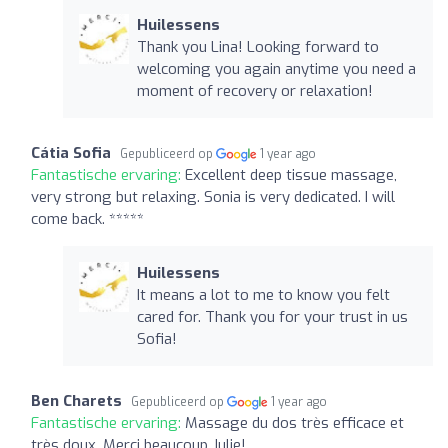
Huilessens
Thank you Lina! Looking forward to
welcoming you again anytime you need a
moment of recovery or relaxation!
Cátia Sofia
Gepubliceerd op
1 year ago
Fantastische ervaring:
Excellent deep tissue massage,
very strong but relaxing. Sonia is very dedicated. I will
come back. *****
Huilessens
It means a lot to me to know you felt
cared for. Thank you for your trust in us
Sofia!
Ben Charets
Gepubliceerd op
1 year ago
Fantastische ervaring:
Massage du dos très efficace et
très doux. Merci beaucoup Julie!