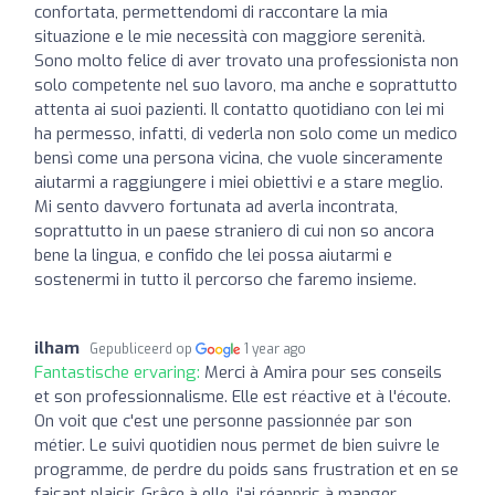
confortata, permettendomi di raccontare la mia
situazione e le mie necessità con maggiore serenità.
Sono molto felice di aver trovato una professionista non
solo competente nel suo lavoro, ma anche e soprattutto
attenta ai suoi pazienti. Il contatto quotidiano con lei mi
ha permesso, infatti, di vederla non solo come un medico
bensì come una persona vicina, che vuole sinceramente
aiutarmi a raggiungere i miei obiettivi e a stare meglio.
Mi sento davvero fortunata ad averla incontrata,
soprattutto in un paese straniero di cui non so ancora
bene la lingua, e confido che lei possa aiutarmi e
sostenermi in tutto il percorso che faremo insieme.
ilham
Gepubliceerd op
1 year ago
Fantastische ervaring:
Merci à Amira pour ses conseils
et son professionnalisme. Elle est réactive et à l'écoute.
On voit que c'est une personne passionnée par son
métier. Le suivi quotidien nous permet de bien suivre le
programme, de perdre du poids sans frustration et en se
faisant plaisir. Grâce à elle, j'ai réappris à manger