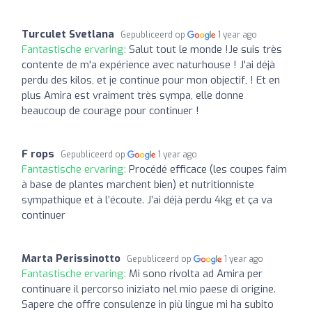
Turculet Svetlana
Gepubliceerd op
1 year ago
Fantastische ervaring:
Salut tout le monde !Je suis très
contente de m'a expérience avec naturhouse ! J'ai déjà
perdu des kilos, et je continue pour mon objectif, ! Et en
plus Amira est vraiment très sympa, elle donne
beaucoup de courage pour continuer !
F rops
Gepubliceerd op
1 year ago
Fantastische ervaring:
Procédé efficace (les coupes faim
à base de plantes marchent bien) et nutritionniste
sympathique et à l’écoute. J’ai déjà perdu 4kg et ça va
continuer
Marta Perissinotto
Gepubliceerd op
1 year ago
Fantastische ervaring:
Mi sono rivolta ad Amira per
continuare il percorso iniziato nel mio paese di origine.
Sapere che offre consulenze in più lingue mi ha subito