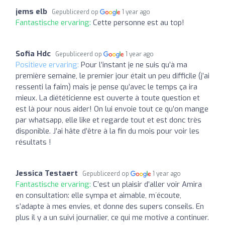
jems elb
Gepubliceerd op
1 year ago
Fantastische ervaring:
Cette personne est au top!
Sofia Hdc
Gepubliceerd op
1 year ago
Positieve ervaring:
Pour l’instant je ne suis qu’à ma
première semaine, le premier jour était un peu difficile (j’ai
ressenti la faim) mais je pense qu’avec le temps ça ira
mieux. La diététicienne est ouverte à toute question et
est là pour nous aider! On lui envoie tout ce qu’on mange
par whatsapp, elle like et regarde tout et est donc très
disponible. J’ai hâte d’être à la fin du mois pour voir les
résultats !
Jessica Testaert
Gepubliceerd op
1 year ago
Fantastische ervaring:
C’est un plaisir d’aller voir Amira
en consultation: elle sympa et aimable, m´écoute,
s’adapte à mes envies, et donne des supers conseils. En
plus il y a un suivi journalier, ce qui me motive a continuer.