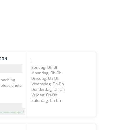
ISON
:
Zondag: 0h-0h
Maandag: 0h-0h
Dinsdag: 0h-0h
coaching
Woensdag: 0h-0h
rofessionele
Donderdag: 0h-0h
Vrijdag: 0h-0h
Zaterdag: 0h-0h
13 beoordelingen)