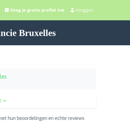
Voeg je gratis profiel toe
Inloggen
ncie Bruxelles
les
ad
met hun beoordelingen en echte reviews