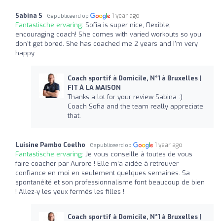
Sabina S
1 year ago
Gepubliceerd op
Fantastische ervaring:
Sofia is super nice, flexible,
encouraging coach! She comes with varied workouts so you
don't get bored. She has coached me 2 years and I'm very
happy.
Coach sportif à Domicile, N°1 à Bruxelles |
FIT À LA MAISON
Thanks a lot for your review Sabina :)
Coach Sofia and the team really appreciate
that.
Luisine Pambo Coelho
1 year ago
Gepubliceerd op
Fantastische ervaring:
Je vous conseille à toutes de vous
faire coacher par Aurore ! Elle m’a aidée à retrouver
confiance en moi en seulement quelques semaines. Sa
spontanéité et son professionnalisme font beaucoup de bien
! Allez-y les yeux fermés les filles !
Coach sportif à Domicile, N°1 à Bruxelles |