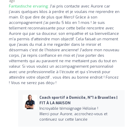
ago
Fantastische ervaring:
J’ai pris contacte avec Aurore car
j’avais quelques kilos à perdre et je voulais me reprendre en
main. Et que dire de plus que Merci! Grâce à son
accompagnement j’ai perdu 5 kilo en 1 mois ! Je suis
tellement reconnaissante pour cette belle rencontre avec
Aurore qui par sa douceur, son empathie et sa bienveillance
m’a permis d’atteindre mon objectif. Cela faisait un moment
que j’avais du mal à me regarder dans le miroir et
désormais c’est de l’histoire ancienne! J’adore mon nouveau
corps, j’ai repris confiance en moi et j’ose porter des
vêtements qui au paravent ne me mettaient pas du tout en
valeur. Si vous voulez un accompagnement personnalisé
avec une professionnelle à l’écoute et qui s’investi pour
atteindre votre objectif , vous êtes au bonne endroit ! Foncez
! Vous ne serez pas déçu !
Coach sportif à Domicile, N°1 à Bruxelles |
FIT À LA MAISON
Incroyable témoignage Héloïse !
Merci pour Aurore, accrochez-vous et
continuez sur cette lancée