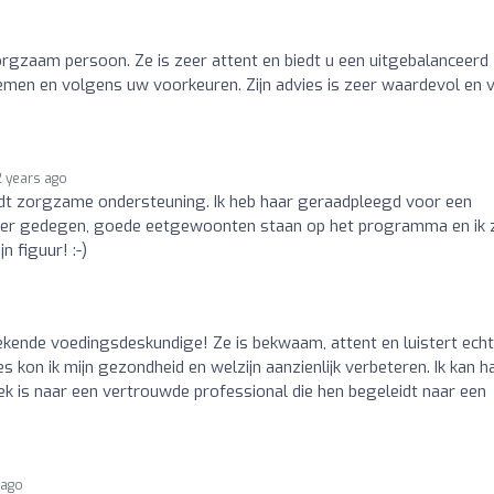
orgzaam persoon. Ze is zeer attent en biedt u een uitgebalanceerd
men en volgens uw voorkeuren. Zijn advies is zeer waardevol en 
2 years ago
iedt zorgzame ondersteuning. Ik heb haar geraadpleegd voor een
er gedegen, goede eetgewoonten staan ​​op het programma en ik 
 figuur! :-)
tekende voedingsdeskundige! Ze is bekwaam, attent en luistert echt
es kon ik mijn gezondheid en welzijn aanzienlijk verbeteren. Ik kan h
ek is naar een vertrouwde professional die hen begeleidt naar een
 ago