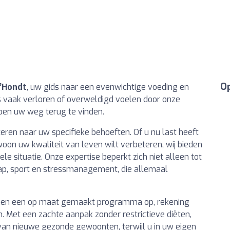
Op
D’Hondt
, uw gids naar een evenwichtige voeding en
ns vaak verloren of overweldigd voelen door onze
lpen uw weg terug te vinden.
eren naar uw specifieke behoeften. Of u nu last heeft
oon uw kwaliteit van leven wilt verbeteren, wij bieden
le situatie. Onze expertise beperkt zich niet alleen tot
ap, sport en stressmanagement, die allemaal
amen een op maat gemaakt programma op, rekening
 Met een zachte aanpak zonder restrictieve diëten,
van nieuwe gezonde gewoonten, terwijl u in uw eigen