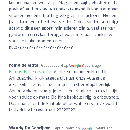
kennen via een wedstrijd. Nog geen spijt gehad! Steeds
positief, enthousiast en ondersteunend. Ik kon niet meer
sporten na een uitputtingsslag op mijn lichaam. Na een
jaar staan we al heel wat verder. Ook al vinden sommige
sceptici dit geen sport, mijn spieren zijn al veel sterker
geworden en ik kan terug al wat meer aan. Dank je wel
voor de leuke momenten en
hulp????????????????????????
romy de vidts
Gepubliceerd op
3 years ago
Fantastische ervaring:
Al enkele maanden klant bij
Annouschka. Ik kijk steeds uit naar onze volgende
afspraak ! Het is er heel netjes, ruikt er altijd heerlijk,
Annouschka ontvangt je met een glimlach en maakt tijd
voor advies op maat. De fijne babbels krijg je erbovenop.
Daarnaast doet de E-fit absoluut wat je ervan verwacht,
ik zie duidelijk resultaat! ????????
Wendy De Schrijver
Gepubliceerd op
3 years ago