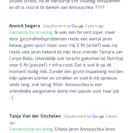
zoveel stress, na dit halfuurtje Efit volledig ontspannen
en dit is vooral te danken aan Annouschka. ????
Annick Segers
Gepubliceerd op
3 years ago
Fantastische ervaring:
Ik was een fervent loper, maar
door gezondheidsproblemen reeds een aantal jaren
helaas geen sport meer voor mij. E-fit (actief) was mij
reeds vele jaren bekend bij mijn lieve vriendin Tamara van
Corpo-Bella. Uiteindelijk ook terecht gekomen bij Nutritop
voor E-fit (passief) + infra-rood. Dat is wat ik op dit
moment nodig heb. Zonder een grote inspanning worden
mijn spieren sterker en strakker en voel ik mij opnieuw,
sinds lang, ook terug fitter. Annouschka is een
vriendelijke aangename dame met passie voor haar job
:-)
Tanja Van der Stichelen
Gepubliceerd op
3 years
ago
Fantastische ervaring:
Enkele jaren Annouschka leren