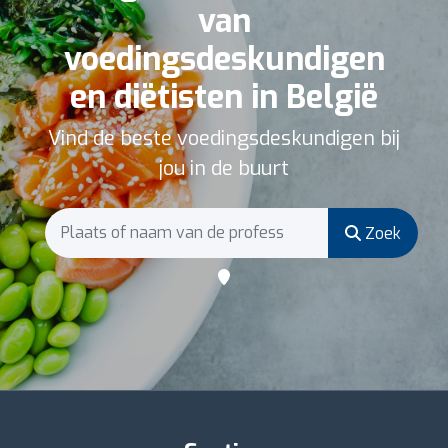
van
voedingsdeskundigen
en diëtisten in België
Vind de beste voedingsdeskundigen bij
jou in de buurt
Zoek