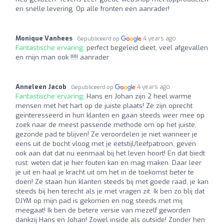
en snelle levering. Op alle fronten een aanrader!
Monique Vanhees
4 years ago
Gepubliceerd op
Fantastische ervaring:
perfect begeleid dieet, veel afgevallen
en mijn man ook !!!!! aanrader
Anneleen Jacob
4 years ago
Gepubliceerd op
Fantastische ervaring:
Hans en Johan zijn 2 heel warme
mensen met het hart op de juiste plaats! Ze zijn oprecht
geïnteresseerd in hun klanten en gaan steeds weer mee op
zoek naar de meest passende methode om op het juiste,
gezonde pad te blijven! Ze veroordelen je niet wanneer je
eens uit de bocht vloog met je eetstijl/leefpatroon, geven
ook aan dat dat nu eenmaal bij het leven hoort! En dat biedt
rust: weten dat je hier fouten kan en mag maken. Daar leer
je uit en haal je kracht uit om het in de toekomst beter te
doen! Ze staan hun klanten steeds bij met goede raad, je kan
steeds bij hen terecht als je met vragen zit. Ik ben zo blij dat
DJYM op mijn pad is gekomen en nog steeds met mij
meegaat! Ik ben de betere versie van mezelf geworden
dankzij Hans en Johan! Zowel inside als outside! Zonder hen