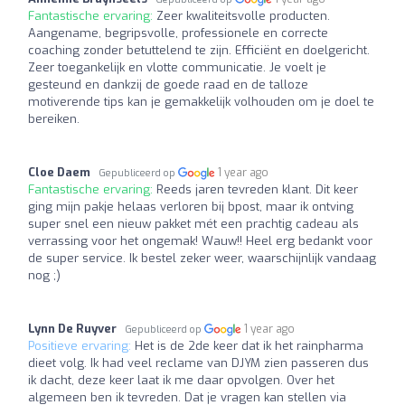
Fantastische ervaring:
Zeer kwaliteitsvolle producten.
Aangename, begripsvolle, professionele en correcte
coaching zonder betuttelend te zijn. Efficiënt en doelgericht.
Zeer toegankelijk en vlotte communicatie. Je voelt je
gesteund en dankzij de goede raad en de talloze
motiverende tips kan je gemakkelijk volhouden om je doel te
bereiken.
Cloe Daem
1 year ago
Gepubliceerd op
Fantastische ervaring:
Reeds jaren tevreden klant. Dit keer
ging mijn pakje helaas verloren bij bpost, maar ik ontving
super snel een nieuw pakket mét een prachtig cadeau als
verrassing voor het ongemak! Wauw!! Heel erg bedankt voor
de super service. Ik bestel zeker weer, waarschijnlijk vandaag
nog ;)
Lynn De Ruyver
1 year ago
Gepubliceerd op
Positieve ervaring:
Het is de 2de keer dat ik het rainpharma
dieet volg. Ik had veel reclame van DJYM zien passeren dus
ik dacht, deze keer laat ik me daar opvolgen. Over het
algemeen ben ik tevreden. Dat je vragen kan stellen via