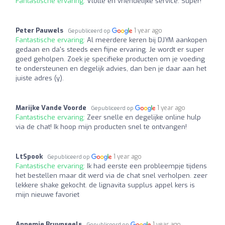
Fantastische ervaring:
Vlotte en vriendelijke service. Super!
Peter Pauwels
1 year ago
Gepubliceerd op
Fantastische ervaring:
Al meerdere keren bij DJYM aankopen
gedaan en da's steeds een fijne ervaring. Je wordt er super
goed geholpen. Zoek je specifieke producten om je voeding
te ondersteunen en degelijk advies, dan ben je daar aan het
juiste adres (y).
Marijke Vande Voorde
1 year ago
Gepubliceerd op
Fantastische ervaring:
Zeer snelle en degelijke online hulp
via de chat! Ik hoop mijn producten snel te ontvangen!
LtSpook
1 year ago
Gepubliceerd op
Fantastische ervaring:
Ik had eerste een probleempje tijdens
het bestellen maar dit werd via de chat snel verholpen. zeer
lekkere shake gekocht. de lignavita supplus appel kers is
mijn nieuwe favoriet
Annemie Bruynseels
1 year ago
Gepubliceerd op