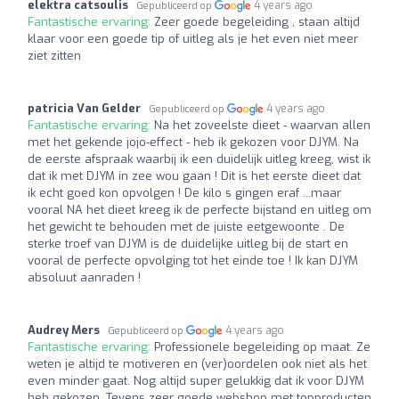
elektra catsoulis
4 years ago
Gepubliceerd op
Fantastische ervaring:
Zeer goede begeleiding , staan altijd
klaar voor een goede tip of uitleg als je het even niet meer
ziet zitten
patricia Van Gelder
4 years ago
Gepubliceerd op
Fantastische ervaring:
Na het zoveelste dieet - waarvan allen
met het gekende jojo-effect - heb ik gekozen voor DJYM. Na
de eerste afspraak waarbij ik een duidelijk uitleg kreeg, wist ik
dat ik met DJYM in zee wou gaan ! Dit is het eerste dieet dat
ik echt goed kon opvolgen ! De kilo s gingen eraf ...maar
vooral NA het dieet kreeg ik de perfecte bijstand en uitleg om
het gewicht te behouden met de juiste eetgewoonte . De
sterke troef van DJYM is de duidelijke uitleg bij de start en
vooral de perfecte opvolging tot het einde toe ! Ik kan DJYM
absoluut aanraden !
Audrey Mers
4 years ago
Gepubliceerd op
Fantastische ervaring:
Professionele begeleiding op maat. Ze
weten je altijd te motiveren en (ver)oordelen ook niet als het
even minder gaat. Nog altijd super gelukkig dat ik voor DJYM
heb gekozen. Tevens zeer goede webshop met topproducten