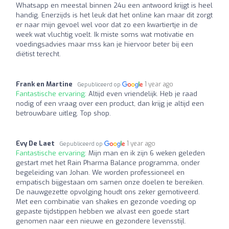
Whatsapp en meestal binnen 24u een antwoord krijgt is heel
handig. Enerzijds is het leuk dat het online kan maar dit zorgt
er naar mijn gevoel wel voor dat zo een kwartiertje in de
week wat vluchtig voelt. Ik miste soms wat motivatie en
voedingsadvies maar mss kan je hiervoor beter bij een
diëtist terecht.
Frank en Martine
1 year ago
Gepubliceerd op
Fantastische ervaring:
Altijd even vriendelijk. Heb je raad
nodig of een vraag over een product, dan krijg je altijd een
betrouwbare uitleg. Top shop.
Evy De Laet
1 year ago
Gepubliceerd op
Fantastische ervaring:
Mijn man en ik zijn 6 weken geleden
gestart met het Rain Pharma Balance programma, onder
begeleiding van Johan. We worden professioneel en
empatisch bijgestaan om samen onze doelen te bereiken.
De nauwgezette opvolging houdt ons zeker gemotiveerd.
Met een combinatie van shakes en gezonde voeding op
gepaste tijdstippen hebben we alvast een goede start
genomen naar een nieuwe en gezondere levensstijl.