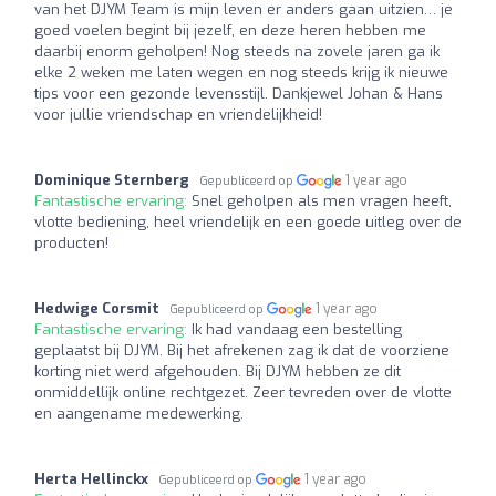
van het DJYM Team is mijn leven er anders gaan uitzien… je
goed voelen begint bij jezelf, en deze heren hebben me
daarbij enorm geholpen! Nog steeds na zovele jaren ga ik
elke 2 weken me laten wegen en nog steeds krijg ik nieuwe
tips voor een gezonde levensstijl. Dankjewel Johan & Hans
voor jullie vriendschap en vriendelijkheid!
Dominique Sternberg
1 year ago
Gepubliceerd op
Fantastische ervaring:
Snel geholpen als men vragen heeft,
vlotte bediening, heel vriendelijk en een goede uitleg over de
producten!
Hedwige Corsmit
1 year ago
Gepubliceerd op
Fantastische ervaring:
Ik had vandaag een bestelling
geplaatst bij DJYM. Bij het afrekenen zag ik dat de voorziene
korting niet werd afgehouden. Bij DJYM hebben ze dit
onmiddellijk online rechtgezet. Zeer tevreden over de vlotte
en aangename medewerking.
Herta Hellinckx
1 year ago
Gepubliceerd op