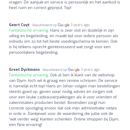
vragen. De aanpak en service is persoonlijk en het aanbod is
heel ruim en correct geprijsd. Top!
Geert Cuyt
3 years ago
Gepubliceerd op
Fantastische ervaring:
Hans is zeer vlot en duidelijk in zijn
uitleg en begeleiding, en maakt tijd voor iedere persoon als
individu om zo tot het beste voedingschema te komen. Ook
is hij telkens oprecht geïnteresseerd wat zorgt voor een
persoonlijkere begeleiding.
Greet Dyckmans
3 years ago
Gepubliceerd op
Fantastische ervaring:
Ook al ben ik klant van de webshop
van Djym, toch wil ik graag een review schrijven. De service
is namelijk echt top! Hans en Johan volgen mijn bestellingen
steeds goed op, geven waar nodig advies en zorgen ook
voor een leuke cadeauverpakkingen als ik voor vrienden of
zakenrelaties producten bestel. Bovendien zorgt hun
correcte opvolging ervoor dat ook mijn administratie netjes
in orde is. Dankjewel voor de waardering die jullie ook de
'wat verder weg' klanten schenken. Online shoppen bij Djym,
een fijne ervaring!