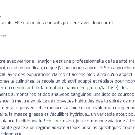
o
ponible. Elle donne des conseils précieux avec douceur et
inal
re avec Marjorie ! Marjorie est une professionnelle de la santé tr
 moi, qui ai un handicap, ce que j'ai beaucoup apprécié. Son approche 
al, avec des explications claires et accessibles, ainsi qu'un aspect
nseils culinaires. Je reçois un objectif adapté et réaliste pour notr
ec un régime anti-inflammatoire pauvre en gluten/lactose), des
ents alimentaires et des analyses sanguines, une liste de courses
cer à mettre en place de nouvelles habitudes dès la soirée de no
imentaire peuvent être mesurés à l'aide d'une évaluation d'impédan
re, la masse grasse et l'équilibre hydrique... un véritable atout po
balance traditionnelle ! En conclusion, je recommande Marjorie à t
r santé grâce à un régime adapté à leurs besoins spécifiques, tout 
itionniste !