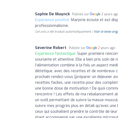
Sophie De Muynck
Publiée sur
2 years ag
Expérience positive:
Marjorie écoute et est dis
professionnalisme.
Cet avis a été traduit automatiquement. |
Voir le texte orig
Séverine Robert
Publiée sur
2 years ago
Expérience fantastique:
Super première rencont
souriante et attentive. Elle a bien pris soin de
l'alimentation combine à la fois un aspect médic
diététique, avec des recettes et de nombreux co
prochain rendez-vous (préparer un déjeuner av
recettes faciles, une recette pour des complém
une bonne dose de motivation ! De quoi commen
rencontre ! Les effets de ma rebalancement al
un outil permettant de suivre la masse musculai
suivre mes progrès plus en détail qu'avec une 
ceux qui souhaitent prendre le contrôle de leu
étant accompagné par une excellente micronutr