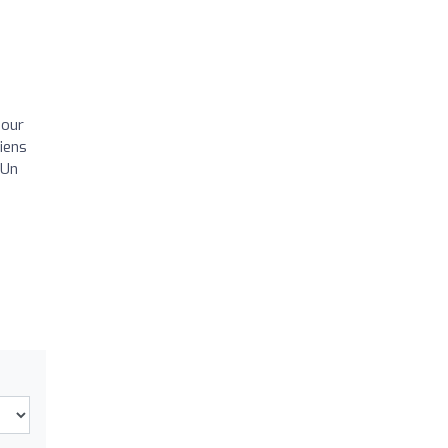
pour
tiens
 Un