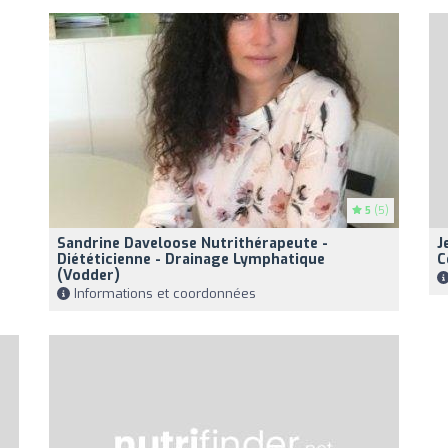
5
(5)
Sandrine Daveloose Nutrithérapeute -
J
Diététicienne - Drainage Lymphatique
C
(Vodder)
Informations et coordonnées