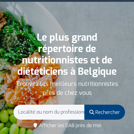
Le plus grand
répertoire de
nutritionnistes et de
diététiciens à Belgique
Trouvez les meilleurs nutritionnistes
près de chez vous
Rechercher
Afficher les DAB près de moi