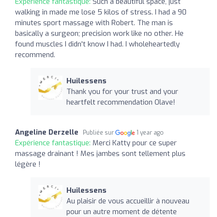
Expérience fantastique:
Such a beautiful space, just
walking in made me lose 5 kilos of stress. I had a 90
minutes sport massage with Robert. The man is
basically a surgeon; precision work like no other. He
found muscles I didn't know I had. I wholeheartedly
recommend.
Huilessens
Thank you for your trust and your
heartfelt recommendation Olave!
Angeline Derzelle
Publiée sur
1 year ago
Expérience fantastique:
Merci Katty pour ce super
massage drainant ! Mes jambes sont tellement plus
légère !
Huilessens
Au plaisir de vous accueillir à nouveau
pour un autre moment de détente