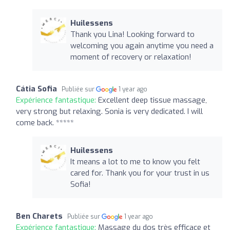
Huilessens
Thank you Lina! Looking forward to
welcoming you again anytime you need a
moment of recovery or relaxation!
Cátia Sofia
Publiée sur
1 year ago
Expérience fantastique:
Excellent deep tissue massage,
very strong but relaxing. Sonia is very dedicated. I will
come back. *****
Huilessens
It means a lot to me to know you felt
cared for. Thank you for your trust in us
Sofia!
Ben Charets
Publiée sur
1 year ago
Expérience fantastique:
Massage du dos très efficace et