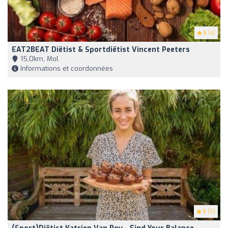
5
(4)
EAT2BEAT Diëtist & Sportdiëtist Vincent Peeters
15,0km, Mol
Informations et coordonnées
5
(5)