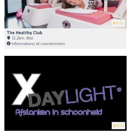
5
(5)
The Healthy Club
12,2km, Mol
Informations et coordonnées
5
(4)