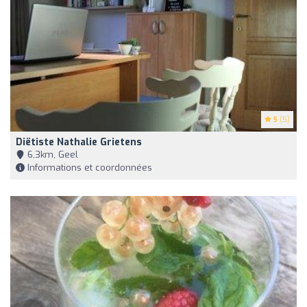
5
(5)
Diëtiste Nathalie Grietens
6,3km, Geel
Informations et coordonnées