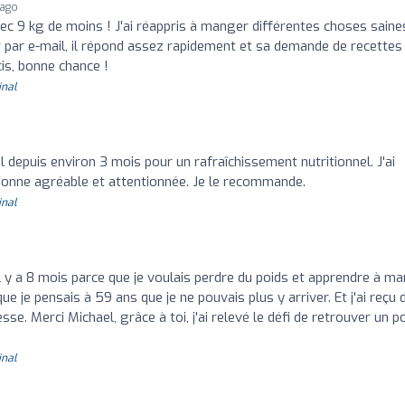
 ago
c 9 kg de moins ! J'ai réappris à manger différentes choses saines.
r par e-mail, il répond assez rapidement et sa demande de recettes
is, bonne chance !
inal
el depuis environ 3 mois pour un rafraîchissement nutritionnel. J'ai
rsonne agréable et attentionnée. Je le recommande.
inal
il y a 8 mois parce que je voulais perdre du poids et apprendre à m
e je pensais à 59 ans que je ne pouvais plus y arriver. Et j'ai reçu 
e. Merci Michael, grâce à toi, j'ai relevé le défi de retrouver un p
inal