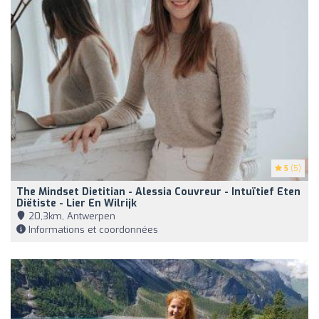
5
(5)
The Mindset Dietitian - Alessia Couvreur - Intuïtief Eten
Diëtiste - Lier En Wilrijk
20,3km, Antwerpen
Informations et coordonnées