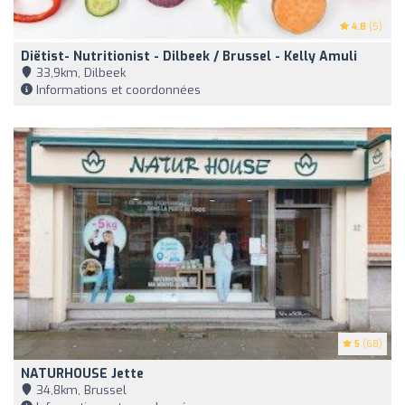
4.8
(5)
Diëtist- Nutritionist - Dilbeek / Brussel - Kelly Amuli
33,9km, Dilbeek
Informations et coordonnées
5
(68)
NATURHOUSE Jette
34,8km, Brussel