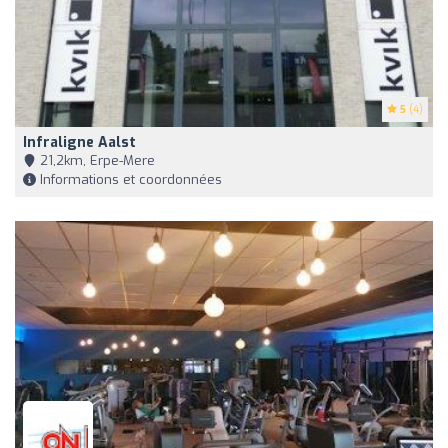
5
(4)
Infraligne Aalst
21,2km, Erpe-Mere
Informations et coordonnées