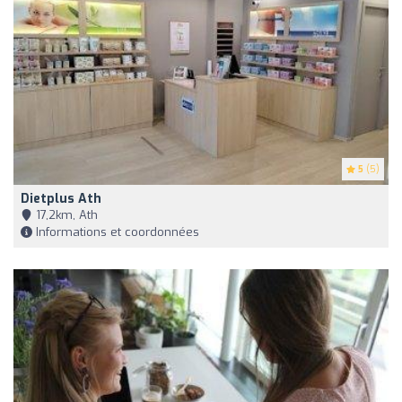
5
(5)
Dietplus Ath
17,2km, Ath
Informations et coordonnées