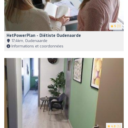
5
(3)
HetPowerPlan - Diëtiste Oudenaarde
17,4km, Oudenaarde
Informations et coordonnées
4.8
(5)