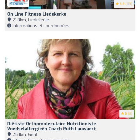
4.4
(113)
On Line Fitness Liedekerke
21,8km, Liedekerke
Informations et coordonnées
5
(3)
Diëtiste Orthomoleculaire Nutritioniste
Voedselallergieën Coach Ruth Lauwaert
25,1km, Gent