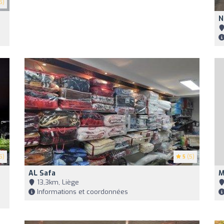
5)
N
5)
5
(5)
AL Safa
M
13,3km, Liège
Informations et coordonnées