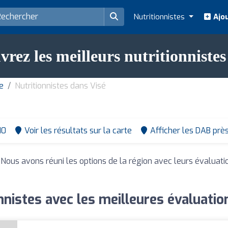
Nutritionnistes
Ajou
rez les meilleurs nutritionnistes
ge
Nutritionnistes dans Visé
10
Voir les résultats sur la carte
Afficher les DAB prè
. Nous avons réuni les options de la région avec leurs évaluati
nnistes avec les meilleures évaluatio