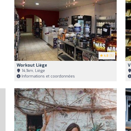
4.8
(5)
Workout Liège
V
14,1km, Liège
Informations et coordonnées