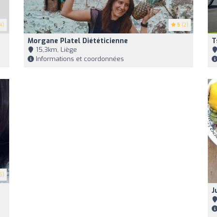
4)
5
(2)
Morgane Platel Diététicienne
T
15,3km, Liège
Informations et coordonnées
5)
J