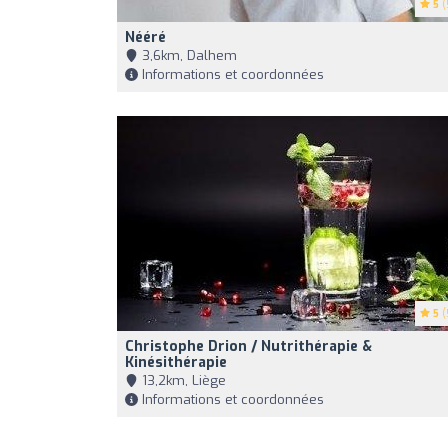
5
(
Nééré
3,6km, Dalhem
Informations et coordonnées
5
(
Christophe Drion / Nutrithérapie &
Kinésithérapie
13,2km, Liège
Informations et coordonnées