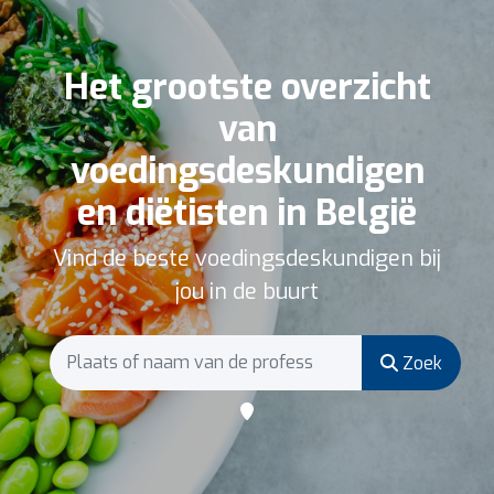
Het grootste overzicht
van
voedingsdeskundigen
en diëtisten in België
Vind de beste voedingsdeskundigen bij
jou in de buurt
Zoek