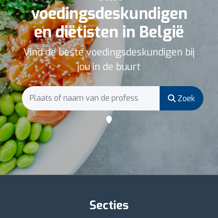
voedingsdeskundigen
en diëtisten in België
Vind de beste voedingsdeskundigen bij
jou in de buurt
Zoek
Secties