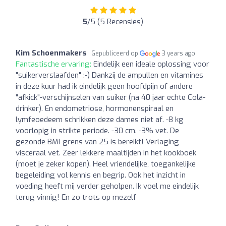
5
/5 (5 Recensies)
Kim Schoenmakers
Gepubliceerd op
3 years ago
Fantastische ervaring:
Eindelijk een ideale oplossing voor
"suikerverslaafden" :-) Dankzij de ampullen en vitamines
in deze kuur had ik eindelijk geen hoofdpijn of andere
"afkick"-verschijnselen van suiker (na 40 jaar echte Cola-
drinker). En endometriose, hormonenspiraal en
lymfeoedeem schrikken deze dames niet af. -8 kg
voorlopig in strikte periode. -30 cm. -3% vet. De
gezonde BMI-grens van 25 is bereikt! Verlaging
visceraal vet. Zeer lekkere maaltijden in het kookboek
(moet je zeker kopen). Heel vriendelijke, toegankelijke
begeleiding vol kennis en begrip. Ook het inzicht in
voeding heeft mij verder geholpen. Ik voel me eindelijk
terug vinnig! En zo trots op mezelf