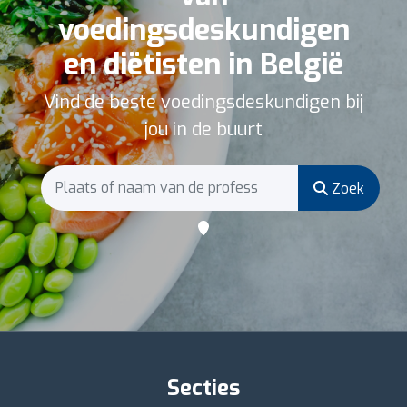
voedingsdeskundigen
en diëtisten in België
Vind de beste voedingsdeskundigen bij
jou in de buurt
Zoek
Secties