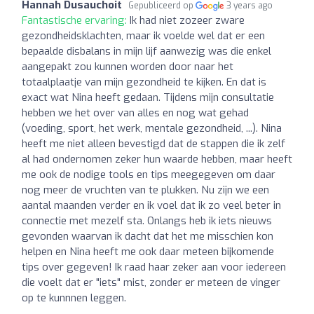
Hannah Dusauchoit
Gepubliceerd op
3 years ago
Fantastische ervaring:
Ik had niet zozeer zware
gezondheidsklachten, maar ik voelde wel dat er een
bepaalde disbalans in mijn lijf aanwezig was die enkel
aangepakt zou kunnen worden door naar het
totaalplaatje van mijn gezondheid te kijken. En dat is
exact wat Nina heeft gedaan. Tijdens mijn consultatie
hebben we het over van alles en nog wat gehad
(voeding, sport, het werk, mentale gezondheid, ...). Nina
heeft me niet alleen bevestigd dat de stappen die ik zelf
al had ondernomen zeker hun waarde hebben, maar heeft
me ook de nodige tools en tips meegegeven om daar
nog meer de vruchten van te plukken. Nu zijn we een
aantal maanden verder en ik voel dat ik zo veel beter in
connectie met mezelf sta. Onlangs heb ik iets nieuws
gevonden waarvan ik dacht dat het me misschien kon
helpen en Nina heeft me ook daar meteen bijkomende
tips over gegeven! Ik raad haar zeker aan voor iedereen
die voelt dat er "iets" mist, zonder er meteen de vinger
op te kunnnen leggen.