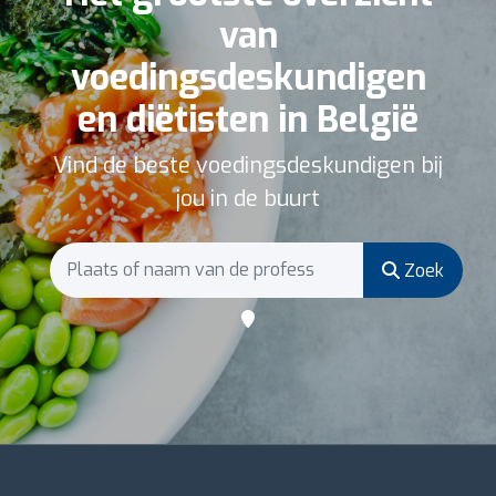
van
voedingsdeskundigen
en diëtisten in België
Vind de beste voedingsdeskundigen bij
jou in de buurt
Zoek