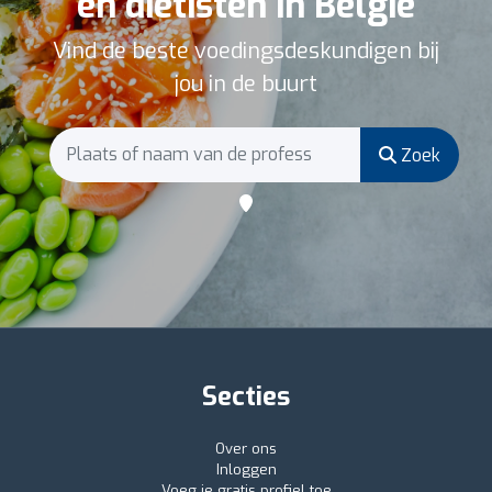
en diëtisten in België
Vind de beste voedingsdeskundigen bij
jou in de buurt
Zoek
Secties
Over ons
Inloggen
Voeg je gratis profiel toe