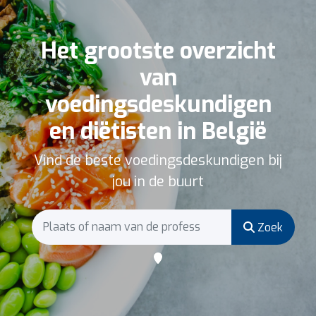
Het grootste overzicht
van
voedingsdeskundigen
en diëtisten in België
Vind de beste voedingsdeskundigen bij
jou in de buurt
Zoek