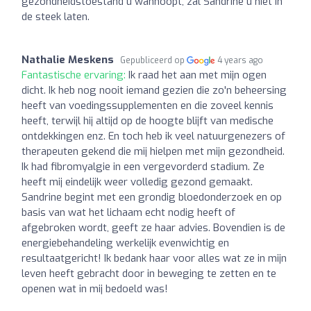
gezondheidstoestand u wanhoopt, zal Sandrine u niet in
de steek laten.
Nathalie Meskens
Gepubliceerd op
4 years ago
Fantastische ervaring:
Ik raad het aan met mijn ogen
dicht. Ik heb nog nooit iemand gezien die zo'n beheersing
heeft van voedingssupplementen en die zoveel kennis
heeft, terwijl hij altijd op de hoogte blijft van medische
ontdekkingen enz. En toch heb ik veel natuurgenezers of
therapeuten gekend die mij hielpen met mijn gezondheid.
Ik had fibromyalgie in een vergevorderd stadium. Ze
heeft mij eindelijk weer volledig gezond gemaakt.
Sandrine begint met een grondig bloedonderzoek en op
basis van wat het lichaam echt nodig heeft of
afgebroken wordt, geeft ze haar advies. Bovendien is de
energiebehandeling werkelijk evenwichtig en
resultaatgericht! Ik bedank haar voor alles wat ze in mijn
leven heeft gebracht door in beweging te zetten en te
openen wat in mij bedoeld was!