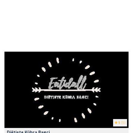
5
(5)
Diëtiste Kübra Bagci