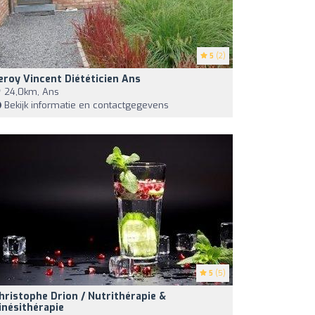
5
(2)
eroy Vincent Diététicien Ans
24,0km, Ans
Bekijk informatie en contactgegevens
5
(5)
hristophe Drion / Nutrithérapie &
inésithérapie