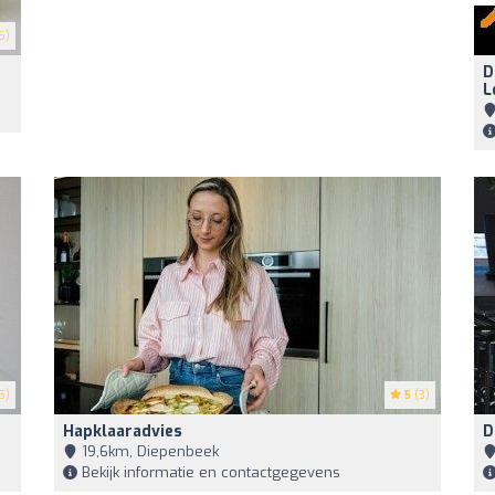
5)
D
L
5)
5
(3)
Hapklaaradvies
D
19,6km, Diepenbeek
Bekijk informatie en contactgegevens