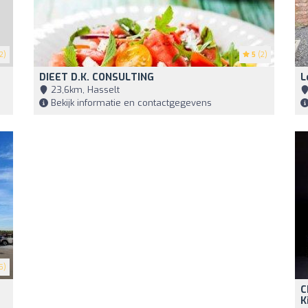
2)
5
(2)
DIEET D.K. CONSULTING
L
23,6km, Hasselt
Bekijk informatie en contactgegevens
5)
C
K