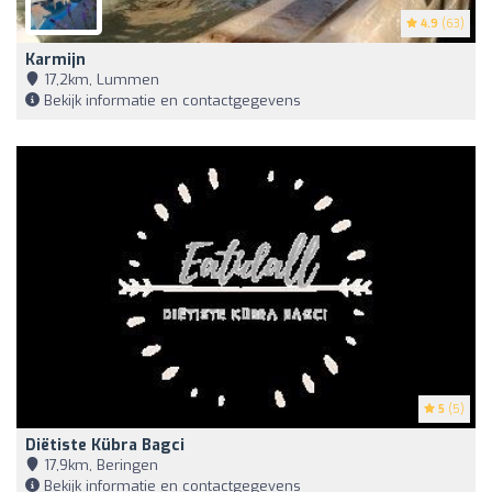
4.9
(63)
Karmijn
17,2km, Lummen
Bekijk informatie en contactgegevens
5
(5)
Diëtiste Kübra Bagci
17,9km, Beringen
Bekijk informatie en contactgegevens