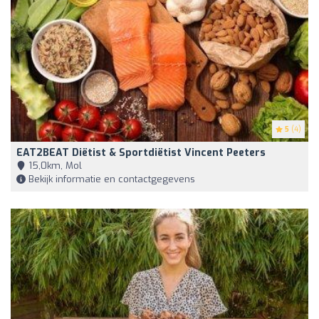
5
(4)
EAT2BEAT Diëtist & Sportdiëtist Vincent Peeters
15,0km, Mol
Bekijk informatie en contactgegevens