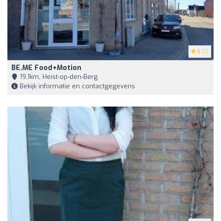
5
(2)
BE.ME Food+Motion
19,1km, Heist-op-den-Berg
Bekijk informatie en contactgegevens