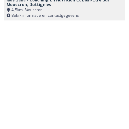
Màs Sana - Coaching En Nutrition Et Bien-Être Sur
Mouscron, Dottignies
4,5km, Mouscron
Bekijk informatie en contactgegevens