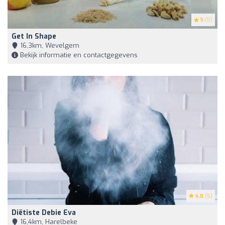
5
(5)
Get In Shape
16,3km, Wevelgem
Bekijk informatie en contactgegevens
4.8
(5)
Diëtiste Debie Eva
16,4km, Harelbeke