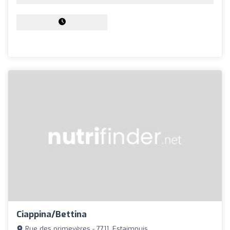
Ciappina/bettina
Rue des primevères - 7711, Estaimpuis