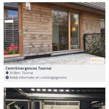
4.8
(5)
CentrEmergences Tournai
14,8km, Tournai
Bekijk informatie en contactgegevens