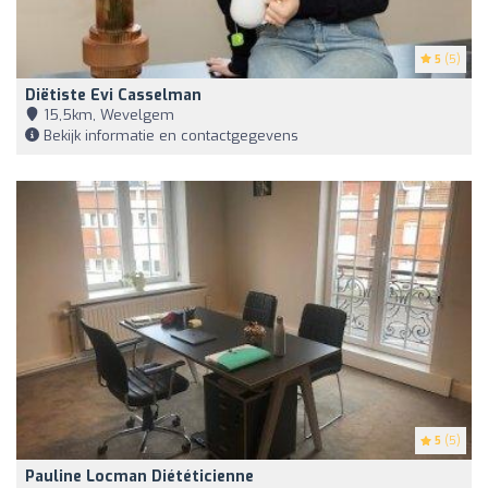
5
(5)
Diëtiste Evi Casselman
15,5km, Wevelgem
Bekijk informatie en contactgegevens
5
(5)
Pauline Locman Diététicienne