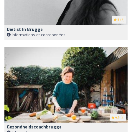
5
(5)
Diëtist In Brugge
Informations et coordonnées
4.5
(2)
Gezondheidscoachbrugge