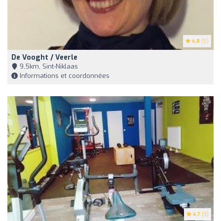
4.8
(5)
De Vooght / Veerle
9,5km, Sint-Niklaas
Informations et coordonnées
4.7
(3)