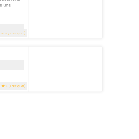
se une
5
(4 critiques)
5
(1 critiques)