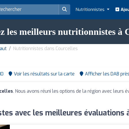
Nutritionnistes
Ajou
 les meilleurs nutritionnistes à 
naut
Nutritionnistes dans Courcelles
10
Voir les résultats sur la carte
Afficher les DAB prè
celles
. Nous avons réuni les options de la région avec leurs é
stes avec les meilleures évaluations 