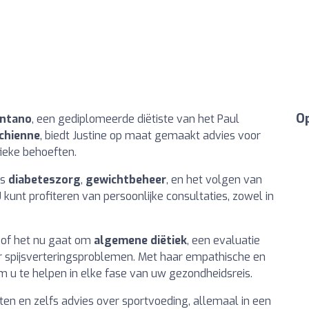
Op
antano
, een gediplomeerde diëtiste van het Paul
chienne
, biedt Justine op maat gemaakt advies voor
ieke behoeften.
ls
diabeteszorg
,
gewichtbeheer
, en het volgen van
 kunt profiteren van persoonlijke consultaties, zowel in
, of het nu gaat om
algemene diëtiek
, een evaluatie
r spijsverteringsproblemen. Met haar empathische en
om u te helpen in elke fase van uw gezondheidsreis.
ten en zelfs advies over sportvoeding, allemaal in een