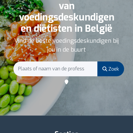
van
voedingsdeskundigen
en diëtisten in België
Vind de beste voedingsdeskundigen bij
jou in de buurt
Zoek