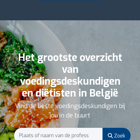
Het grootste overzicht
van
voedingsdeskundigen
en diëtisten in België
Vind de beste voedingsdeskundigen bij
jou in de buurt
Zoek