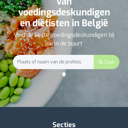
van
voedingsdeskundigen
en diëtisten in België
Vind de beste voedingsdeskundigen bij
jou in de buurt
Zoek
Secties