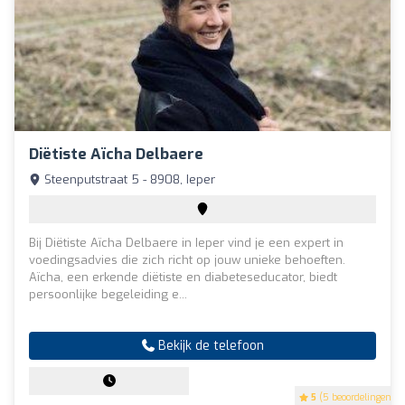
Diëtiste Aïcha Delbaere
Steenputstraat 5 - 8908, Ieper
Bij Diëtiste Aïcha Delbaere in Ieper vind je een expert in
voedingsadvies die zich richt op jouw unieke behoeften.
Aïcha, een erkende diëtiste en diabeteseducator, biedt
persoonlijke begeleiding e...
Bekijk de telefoon
5
(5 beoordelingen)