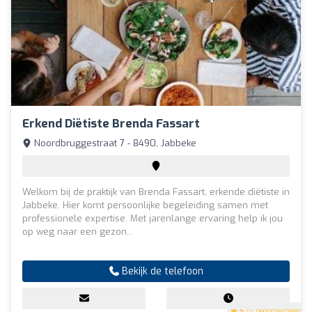
Erkend Diëtiste Brenda Fassart
Noordbruggestraat 7 - 8490, Jabbeke
Welkom bij de praktijk van Brenda Fassart, erkende diëtiste in
Jabbeke. Hier komt persoonlijke begeleiding samen met
professionele expertise. Met jarenlange ervaring help ik jou
op weg naar een gezon...
Bekijk de telefoon
5
(5 beoordelingen)