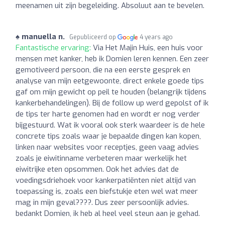
meenamen uit zijn begeleiding. Absoluut aan te bevelen.
♠ manuella n.
Gepubliceerd op
4 years ago
Fantastische ervaring:
Via Het Majin Huis, een huis voor
mensen met kanker, heb ik Domien leren kennen. Een zeer
gemotiveerd persoon, die na een eerste gesprek en
analyse van mijn eetgewoonte, direct enkele goede tips
gaf om mijn gewicht op peil te houden (belangrijk tijdens
kankerbehandelingen). Bij de follow up werd gepolst of ik
de tips ter harte genomen had en wordt er nog verder
bijgestuurd. Wat ik vooral ook sterk waardeer is de hele
concrete tips zoals waar je bepaalde dingen kan kopen,
linken naar websites voor receptjes, geen vaag advies
zoals je eiwitinname verbeteren maar werkelijk het
eiwitrijke eten opsommen. Ook het advies dat de
voedingsdriehoek voor kankerpatiënten niet altijd van
toepassing is, zoals een biefstukje eten wel wat meer
mag in mijn geval????. Dus zeer persoonlijk advies.
bedankt Domien, ik heb al heel veel steun aan je gehad.