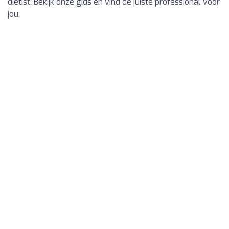
diëtist. Bekijk onze gids en vind de juiste professional voor
jou.