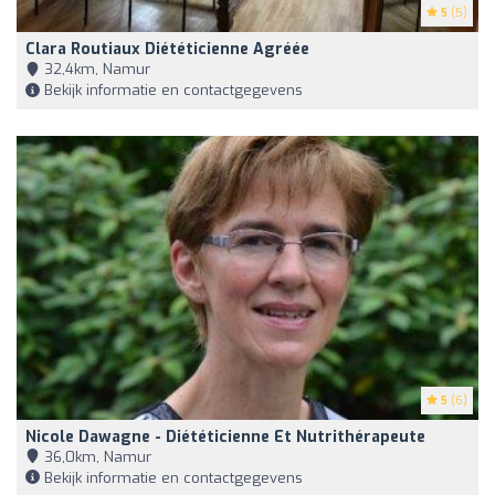
5
(5)
Clara Routiaux Diététicienne Agréée
32,4km, Namur
Bekijk informatie en contactgegevens
5
(6)
Nicole Dawagne - Diététicienne Et Nutrithérapeute
36,0km, Namur
Bekijk informatie en contactgegevens