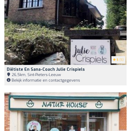
5
(5)
Diëtiste En Sana-Coach Julie Crispiels
26,5km, Sint-Pieters-Leeuw
Bekijk informatie en contactgegevens