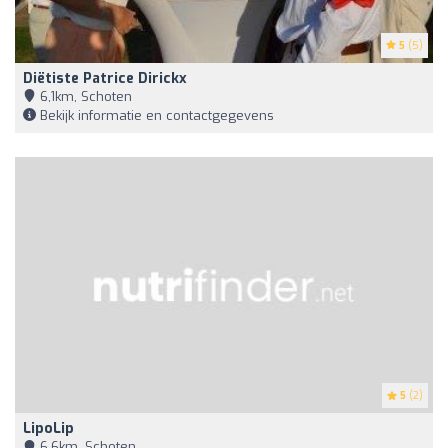
5
(5)
Diëtiste Patrice Dirickx
6,1km, Schoten
Bekijk informatie en contactgegevens
5
(2)
LipoLip
6,6km, Schoten