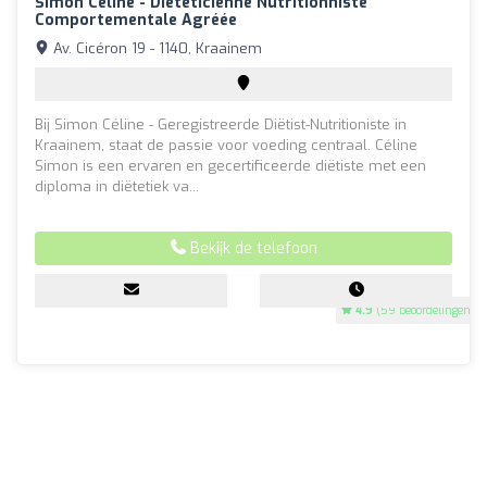
Simon Céline - Diététicienne Nutritionniste
Comportementale Agréée
Av. Cicéron 19 - 1140, Kraainem
Bij Simon Céline - Geregistreerde Diëtist-Nutritioniste in
Kraainem, staat de passie voor voeding centraal. Céline
Simon is een ervaren en gecertificeerde diëtiste met een
diploma in diëtetiek va...
Bekijk de telefoon
4.9
(59 beoordelingen)