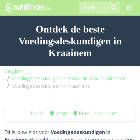
Ontdek de beste
Voedingsdeskundigen in
Kraainem
Belgium
Voedingsdeskundigen in Provincie Vlaams Brabant
Voedingsdeskundigen in Kraainem
Top 10
Kaart
Bij mij in de buurt
Dit is jouw gids voor
Voedingsdeskundigen in
Kraainem
. We hebben de opties in de omgeving met hun